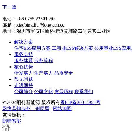
下一篇
电话：+86 0755 23501350
邮箱：xiaobing.liu@longtech.cc
地址：深圳市宝安区新桥街道黄埔路52号建实工业园
解决方案
住宅ESS应用方案
工商业ESS解决方案
公用事业ESS应用
服务支持
服务体系
服务流程
核心优势
研发实力
生产实力
品质安全
常见问题
走进朗特
公司简介
公司文化
发展历程
联系我们
© 2024朗特新能源 版权所有
粤ICP备20014955号
网络营销服务：创同盟
|
网站地图
友情链接：
朗特智能